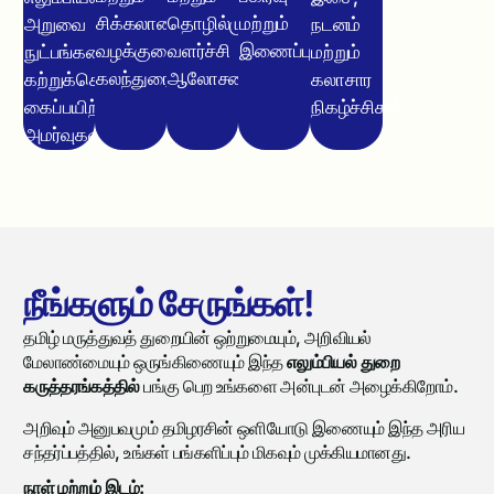
சிக்கலான
தொழில்முறை
மற்றும்
அறுவை
நடனம்
வழக்குரைப்பு
வளர்ச்சி
இணைப்பு.
நுட்பங்களை
மற்றும்
கலந்துரையாடல்கள்.
ஆலோசனைகள்.
கற்றுக்கொள்ளும்
கலாசார
கைப்பயிற்சி
நிகழ்ச்சிகள்.
அமர்வுகள்.
நீங்களும் சேருங்கள்!
தமிழ் மருத்துவத் துறையின் ஒற்றுமையும், அறிவியல்
மேலாண்மையும் ஒருங்கிணையும் இந்த
எலும்பியல் துறை
கருத்தரங்கத்தில்
பங்கு பெற உங்களை அன்புடன் அழைக்கிறோம்.
அறிவும் அனுபவமும் தமிழரசின் ஒளியோடு இணையும் இந்த அரிய
சந்தர்ப்பத்தில், உங்கள் பங்களிப்பும் மிகவும் முக்கியமானது.
நாள் மற்றும் இடம்: