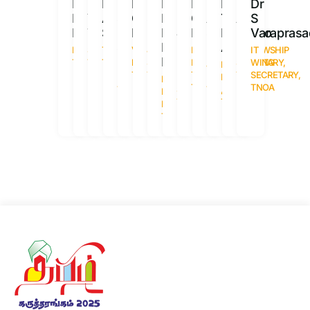
Dr
Dr
Dr
Dr
Dr
Dr
Dr
Dr
Dr
Dr
Dr
Dr
Dr
N
V
A
S
C
S
N
C
G
A
T
Aju
S
Manikandan
Thirunarayanan
Saravanan
R
Rex
MARIMUTHU
Deen
J
Mohan
Suresh
R
Bosco
Varaprasa
Sundararajan
Muhammad
Ravi
Kumar
Ashok
PRESIDENT,
SECRETARY,
TREASURER,
VICE
JOINT
IMMD
FELLOWSHIP
IT
Ismail
TNOA
TNOA
TNOA
PRESIDENT,
SECRETARY,
PAST
SECRETARY,
WING
PRESIDENT
IMMEDIATE
JOURNAL
INDEXING
TNOA
TNOA
TREASURER,
TNOA
SECRETARY,
ELECT,
PAST
EDITOR,
EDITOR
IMMEDIATE
TNOA
TNOA
TNOA
SECRETARY,
TNOA
,
PAST
TNOA
TNOA
PRESIDENT,
TNOA