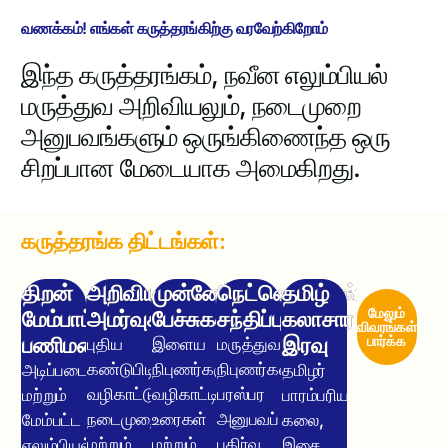
வணக்கம்! எங்கள் கருத்தரங்கிற்கு வரவேற்கிறோம்
இந்த கருத்தரங்கம், நவீன எலும்பியல்
மருத்துவ அறிவியலும், நடைமுறை
அனுபவங்களும் ஒருங்கிணைந்த ஒரு
சிறப்பான மேடையாக அமைகிறது.
கருத்தரங்க திட்டங்கள்:
திறன்
அறிவியல்
முன்னேற்றப்
நெட்வொர்க்கிங்
தமிழ்
மேலும்
மேம்பாட்டு
அமர்வுகள்
பேச்சுகள்
சந்திப்புகள்
கலாசார
விவரங்கள்
பணிமனை
இரவு
பார்க்க
புதிய
இளைய
மருத்துவ
கண்டுபிடிப்புகள்,
நிபுணர்களுக்கான
நிபுணர்களிடையே
அடிப்படை
தமிழர்
வழிகாட்டும்
வழிகாட்டி
பரஸ்பர
மற்றும்
பாரம்பரியக்
நடைமுறைகள்
உரைகள்
அனுபவப்
மேம்பட்ட
கலை,
மற்றும்
மற்றும்
பகிர்வு
எலும்பியல்
இசை,