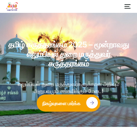
தமிழ்
கருத்தரங்கம்
2025
–
மூன்றாவது
எலும்பியல்
துறை
மருத்துவர்
கருத்தரங்கம்
எலும்பியல் துறை மருத்துவர்களுக்கான அறிவும்
அனுபவமும் சங்கமிக்கும் மேடை!
நிகழ்வுகளை பார்க்க