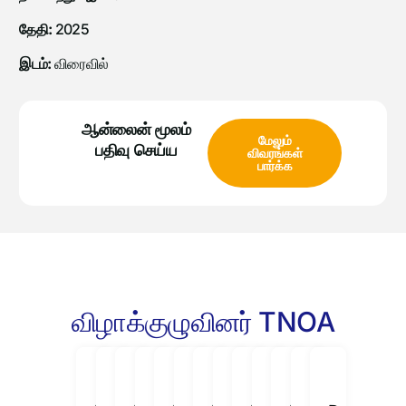
தேதி:
2025
இடம்:
விரைவில்
ஆன்லைன் மூலம்
மேலும்
பதிவு செய்ய
விவரங்கள்
பார்க்க
விழாக்குழுவினர் TNOA